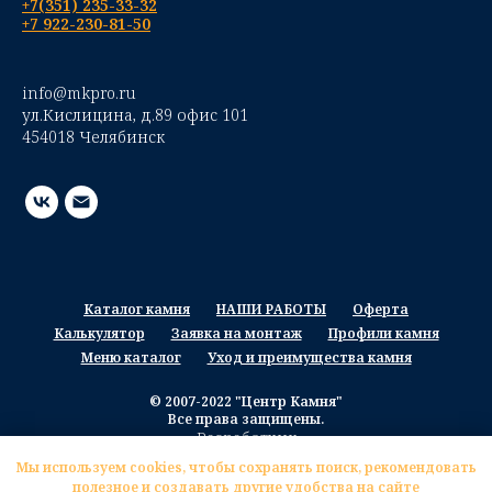
+7(351) 235-33-32
+7 922-230-81-50
info@mkpro.ru
ул.Кислицина, д.89 офис 101
454018 Челябинск
Каталог камня
НАШИ РАБОТЫ
Оферта
Калькулятор
Заявка на монтаж
Профили камня
Меню каталог
Уход и преимущества камня
© 2007-2022 "Центр Камня"
Все права защищены.
Разработчик
Мы используем cookies, чтобы сохранять поиск, рекомендовать
полезное и создавать другие удобства на сайте