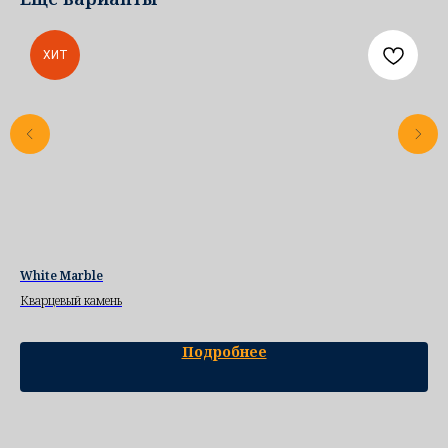
ХИТ
White Marble
R5
Кварцевый камень
Ква
Подробнее