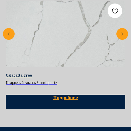
Calacatta Tree
TT
Кварцевый камень Smartquartz
Ква
Подробнее