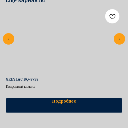
Еще варианты
GREYLAC BQ-8738
Кв
Кварцевый камень
Ква
Подробнее