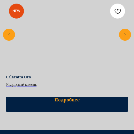
NEW
Calacatta Oro
NU
Кварцевый камень
Ква
Подробнее