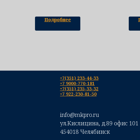
на к
гигр
Подробнее
+7(351) 233-44-33
+7 9000-770-181
+7(351) 235-33-32
+7 922-230-81-50
info@mkpro.ru
ул.Кислицина, д.89 офис 101
454018 Челябинск