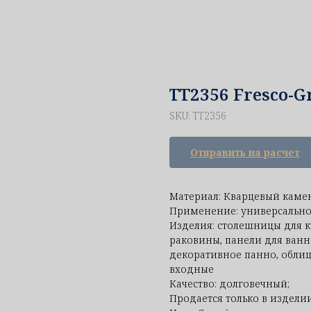
TT2356 Fresco-G
SKU:
TT2356
Отправить на расчет
Материал: Кварцевый каме
Применение: универсально
Изделия: столешницы для к
раковины, панели для ванн
декоративное панно, облиц
входные
Качество: долговечный;
Продается только в изделии