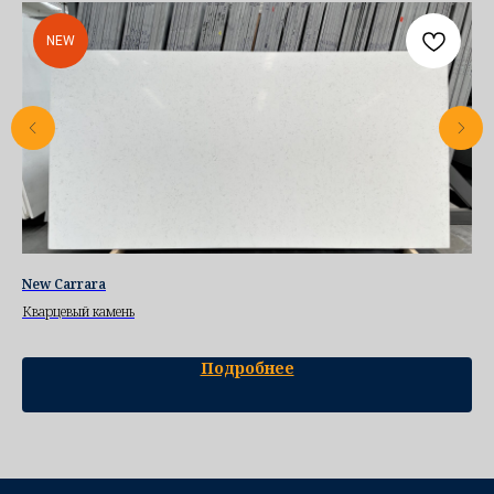
NEW
New Carrara
95
Кварцевый камень
Ква
Подробнее