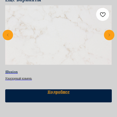
Illusion
DI
Кварцевый камень
Ква
Подробнее