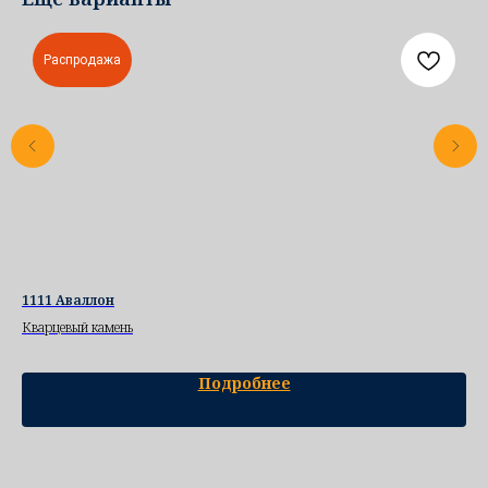
Распродажа
1111 Аваллон
57
Кварцевый камень
Ква
Подробнее