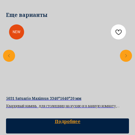
Еще варианты
NEW
5031 Satuario Maximus 3340*1640*20 мм
NE
Кварцевый камень для столешниц на кухню и в ванную комнату,
Ква
гигроскопичный, практичный.
Подробнее