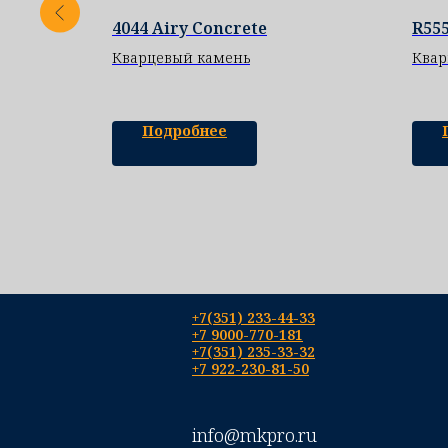
QHM 002
4044 Airy Concrete
R55
Кварцевый камень
Квар
Подробнее
+7(351) 233-44-33
+7 9000-770-181
+7(351) 235-33-32
+7 922-230-81-50
info@mkpro.ru