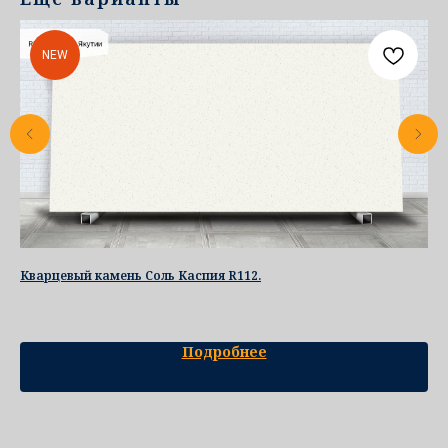
NEW
Кварцевый камень Соль Каспия R112.
R5
Ква
Подробнее