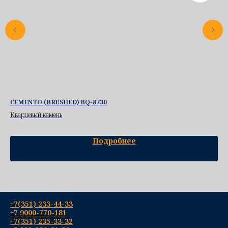
CEMENTO (BRUSHED) BQ-8730
77
Кварцевый камень
Ква
Подробнее
+7(351) 233-44-33
+7 9000-770-181
+7(351) 235-33-32