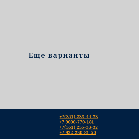
Еще варианты
+7(351) 233-44-33
+7 9000-770-181
+7(351) 235-33-32
+7 922-230-81-50