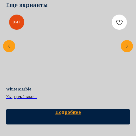
Еще варианты
ХИТ
White Marble
Pa
Кварцевый камень
Ква
Подробнее