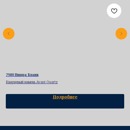
7980 Ницца Бланк
Кв
Кварцевый камень Avant Quartz
Ква
Подробнее