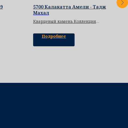
49
5700 Калакатта Амели - Тадж
R53
Махал
Ква
Кварцевый камень Коллекция
Digital Print
Подробнее