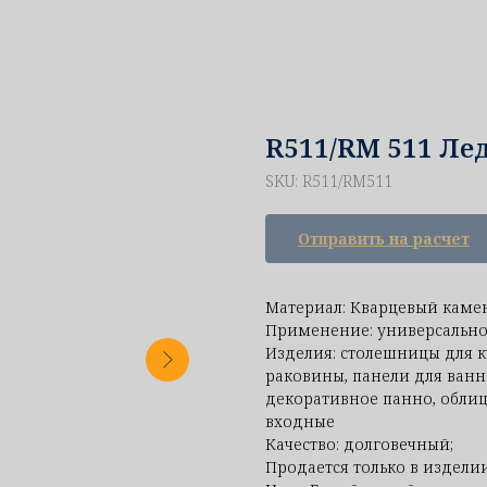
R511/RM 511 Ле
SKU:
R511/RM511
Отправить на расчет
Материал: Кварцевый каме
Применение: универсально
Изделия: столешницы для к
раковины, панели для ванн
декоративное панно, облиц
входные
Качество: долговечный;
Продается только в изделии