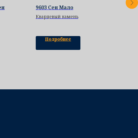
ен
9603 Сен Мало
NAX
Кварцевый камень
Ква
Подробнее