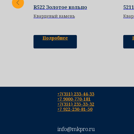
 025
R522 Золотое кольцо
5211
Кварцевый камень
Квар
Подробнее
+7(351) 233-44-33
+7 9000-770-181
+7(351) 235-33-32
+7 922-230-81-50
info@mkpro.ru