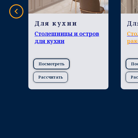
ов
Для кухни
Дл
Столешницы и остров
Сто
для кухни
рак
Посмотреть
По
Рассчитать
Рас