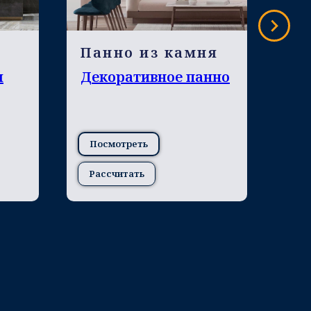
Панно из камня
Х
я
Декоративное панно
Об
ка
Посмотреть
По
Рассчитать
Ра