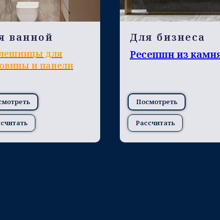
я ванной
Для бизнеса
лешницы для
Ресепшн из камн
овины и панели
смотреть
Посмотреть
считать
Рассчитать